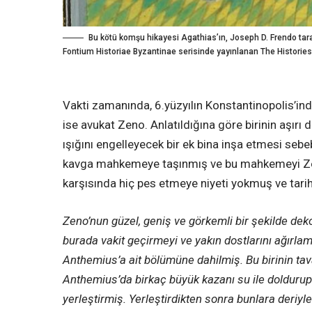
Bu kötü komşu hikayesi Agathias’ın, Joseph D. Frendo tar
Fontium Historiae Byzantinae serisinde yayınlanan The Histories 
Vakti zamanında, 6.yüzyılın Konstantinopolis’ind
ise avukat Zeno. Anlatıldığına göre birinin aşır
ışığını engelleyecek bir ek bina inşa etmesi seb
kavga mahkemeye taşınmış ve bu mahkemeyi Ze
karşısında hiç pes etmeye niyeti yokmuş ve tarihç
Zeno’nun güzel, geniş ve görkemli bir şekilde deko
burada vakit geçirmeyi ve yakın dostlarını ağırlam
Anthemius’a ait bölümüne dahilmiş. Bu birinin ta
Anthemius’da birkaç büyük kazanı su ile doldurup bu
yerleştirmiş. Yerleştirdikten sonra bunlara deriyl