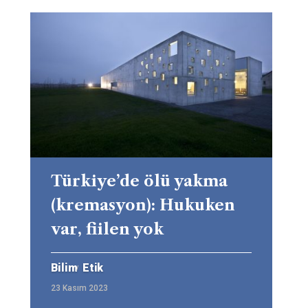
Türkiye’de ölü yakma
(kremasyon): Hukuken
var, fiilen yok
Bilim
Etik
23 Kasım 2023