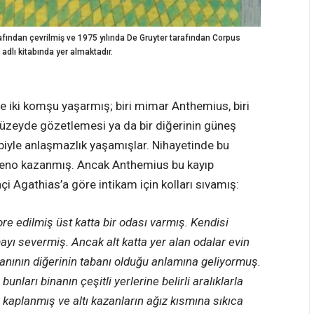
afından çevrilmiş ve 1975 yılında De Gruyter tarafından Corpus
adlı kitabında yer almaktadır.
e iki komşu yaşarmış; biri mimar Anthemius, biri
ı düzeyde gözetlemesi ya da bir diğerinin güneş
ebiyle anlaşmazlık yaşamışlar. Nihayetinde bu
no kazanmış. Ancak Anthemius bu kayıp
i Agathias’a göre intikam için kolları sıvamış:
re edilmiş üst katta bir odası varmış. Kendisi
ayı severmiş. Ancak alt katta yer alan odalar evin
vanının diğerinin tabanı olduğu anlamına geliyormuş.
nları binanın çeşitli yerlerine belirli aralıklarla
e kaplanmış ve altı kazanların ağız kısmına sıkıca