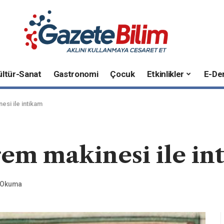
ültür-Sanat
Gastronomi
Çocuk
Etkinlikler
E-Der
si ile intikam
em makinesi ile in
k Okuma