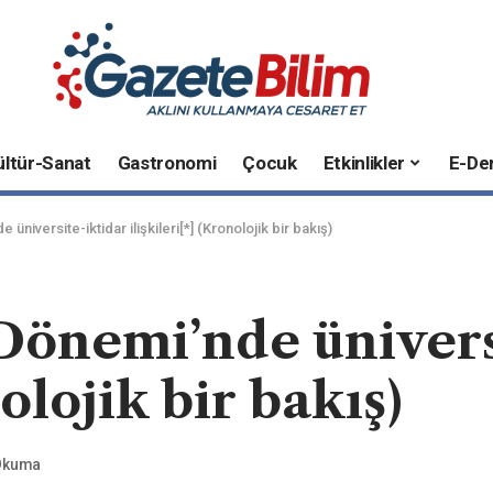
ültür-Sanat
Gastronomi
Çocuk
Etkinlikler
E-Der
niversite-iktidar ilişkileri[*] (Kronolojik bir bakış)
Dönemi’nde ünivers
nolojik bir bakış)
 Okuma