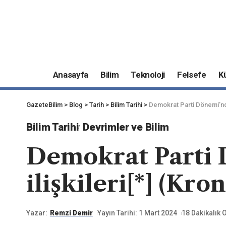
Anasayfa
Bilim
Teknoloji
Felsefe
K
GazeteBilim
>
Blog
>
Tarih
>
Bilim Tarihi
>
Demokrat Parti Dönemi’nde ü
Bilim Tarihi
Devrimler ve Bilim
Demokrat Parti 
ilişkileri[*] (Kro
Yazar:
Remzi Demir
Yayın Tarihi: 1 Mart 2024
18 Dakikalık