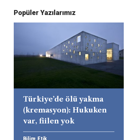
Popüler Yazılarımız
Türkiye’de ölü yakma
(kremasyon): Hukuken
var, fiilen yok
Bilim
Etik