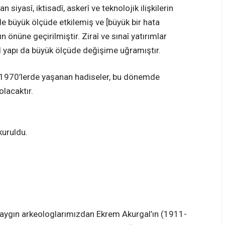
 siyasî, iktisadî, askerî ve teknolojik ilişkilerin
de büyük ölçüde etkilemiş ve [büyük bir hata
n önüne geçirilmiştir. Ziraî ve sınaî yatırımlar
l yapı da büyük ölçüde değişime uğramıştır.
ve 1970’lerde yaşanan hadiseler, bu dönemde
olacaktır.
kuruldu.
di. Saygın arkeologlarımızdan Ekrem Akurgal’ın (1911-