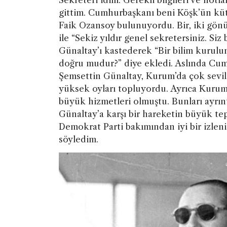
gittim. Cumhurbaşkanı beni Köşk’ün kü
Faik Ozansoy bulunuyordu. Bir, iki gönül
ile “Sekiz yıldır genel sekretersiniz. Si
Günaltay’ı kastederek “Bir bilim kurulu
doğru mudur?” diye ekledi. Aslında Cum
Şemsettin Günaltay, Kurum’da çok sevili
yüksek oyları topluyordu. Ayrıca Kurum
büyük hizmetleri olmuştu. Bunları ayrınt
Günaltay’a karşı bir hareketin büyük te
Demokrat Parti bakımından iyi bir izle
söyledim.