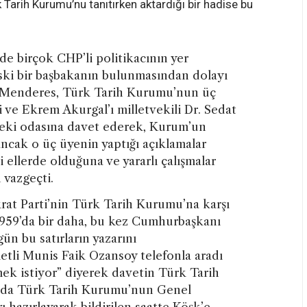
k Tarih Kurumu’nu tanıtırken aktardığı bir hadise bu
e birçok CHP’li politikacının yer
ski bir başbakanın bulunmasından dolayı
n Menderes, Türk Tarih Kurumu’nun üç
i ve Ekrem Akurgal’ı milletvekili Dr. Sedat
’ndeki odasına davet ederek, Kurum’un
 ancak o üç üyenin yaptığı açıklamalar
llerde olduğuna ve yararlı çalışmalar
 vazgeçti.
rat Parti’nin Türk Tarih Kurumu’na karşı
1959’da bir daha, bu kez Cumhurbaşkanı
gün bu satırların yazarını
tli Munis Faik Ozansoy telefonla aradı
ek istiyor” diyerek davetin Türk Tarih
ırada Türk Tarih Kurumu’nun Genel
rı hazırlayarak bildirilen saatte Köşk’e