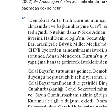
2002)
Bir Arkeoloğun Anıları
adlı hatıratında Tür
bakımdan çok ilginçtir:
“Demokrat Parti, Tarih Kurumu’nun içind
almasından ve başkanlıkta yine CHP’li e
tedirgindi. Nitekim daha 1951’de Adna
üyesini, Halil Demircioğlu’nu, Sedat Alp’
Barı aracılığı ile Büyük Millet Meclisi
CHP’li üyelerden arındırılmasını istedi;
sonunda Adnan Menderes, Kurum’un iyi e
yaptığına kanaat getirerek isteklerinden
Celal Bayar’ın tutumuna gelince: Demok
duyduğu hoşnutsuzluk sekiz yıl sonra, 
Celal Bayar tarafından dile getirildi. Bir 
Cumhurbaşkanlığı Genel Sekreteri rahme
ve “Sayın Cumhurbaşkanı sizinle görüşm
Kurumu ile ilgili olduğunu ekledi. O s
Sekreteri idim. Gerekli bilgileri ve notla