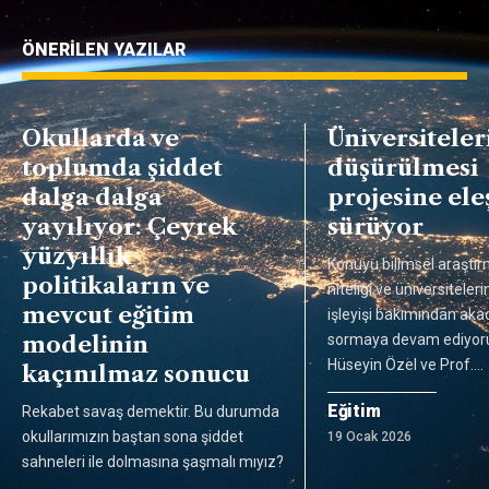
ÖNERİLEN YAZILAR
Okullarda ve
Üniversiteleri
toplumda şiddet
düşürülmesi
dalga dalga
projesine eleş
yayılıyor: Çeyrek
sürüyor
yüzyıllık
Konuyu bilimsel araştır
politikaların ve
niteliği ve üniversitele
mevcut eğitim
işleyişi bakımından ak
modelinin
sormaya devam ediyoruz
Hüseyin Özel ve Prof.
…
kaçınılmaz sonucu
Eğitim
Rekabet savaş demektir. Bu durumda
okullarımızın baştan sona şiddet
19 Ocak 2026
sahneleri ile dolmasına şaşmalı mıyız?