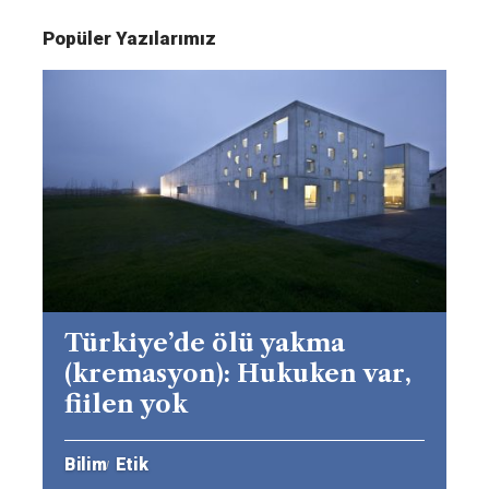
Popüler Yazılarımız
Türkiye’de ölü yakma
(kremasyon): Hukuken var,
fiilen yok
Bilim
Etik