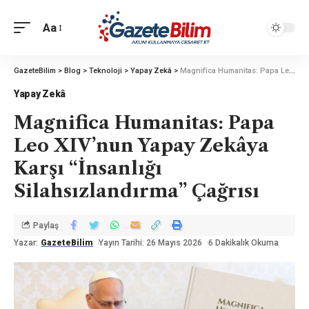
Aa
GazeteBilim
>
Blog
>
Teknoloji
>
Yapay Zekâ
>
Magnifica Humanitas: Papa Leo XIV’nun Yapay Zekâya Karşı “İnsanlığı Silahsızlandırma” Çağrısı
Yapay Zekâ
Magnifica Humanitas: Papa
Leo XIV’nun Yapay Zekâya
Karşı “İnsanlığı
Silahsızlandırma” Çağrısı
Paylaş
Yazar:
GazeteBilim
Yayın Tarihi: 26 Mayıs 2026
6 Dakikalık Okuma