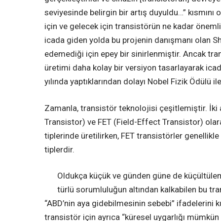
seviyesinde belirgin bir artış duyuldu…” kısmın
için ve gelecek için transistörün ne kadar önemli
icada giden yolda bu projenin danışmanı olan Sho
edemediği için epey bir sinirlenmiştir. Ancak tra
üretimi daha kolay bir versiyon tasarlayarak ic
yılında yaptıklarından dolayı Nobel Fizik Ödülü ile
Zamanla, transistör teknolojisi çeşitlemiştir. İk
Transistor) ve FET (Field-Effect Transistor) ola
tiplerinde üretilirken, FET transistörler genellikl
tiplerdir.
Oldukça küçük ve günden güne de küçültülem
türlü sorumluluğun altından kalkabilen bu tran
“ABD’nin aya gidebilmesinin sebebi” ifadelerini ku
transistör için ayrıca “küresel uygarlığı mümkün k