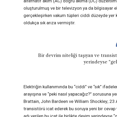
alternatif akım (AC) doğru akıma (DC) düzeltilmi
oluşturulmuş ve bir televizyon ya da bilgisayar 
gerçekleşirken vakum tüpleri ciddi düzeyde yer 
oldukça sık arıza vermiştir.
Bir devrim niteliği taşıyan ve transist
yerindeyse “gel
Elektriğin kullanımında bu “ciddi” ve “sık” ifadele
arayışına ve “peki nasıl yapacağız?” sorusuna ye
Brattain, John Bardeen ve William Shockley; 23 
transistörü icat ederek bu soruya yeni bir cevap v
adı verilen bu icat ile birlikte deyim yerindeyse 