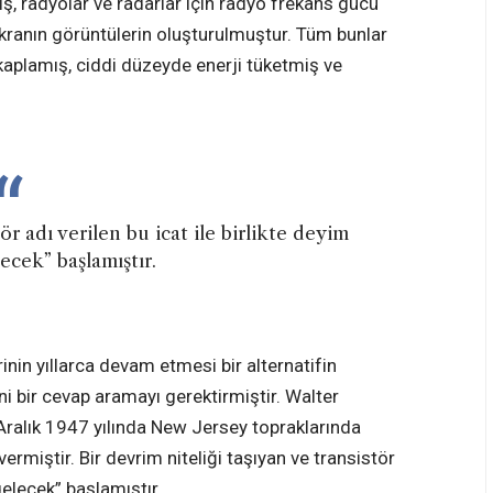
ş, radyolar ve radarlar için radyo frekans gücü
ekranın görüntülerin oluşturulmuştur. Tüm bunlar
kaplamış, ciddi düzeyde enerji tüketmiş ve
ör adı verilen bu icat ile birlikte deyim
ecek” başlamıştır.
rinin yıllarca devam etmesi bir alternatifin
ni bir cevap aramayı gerektirmiştir. Walter
Aralık 1947 yılında New Jersey topraklarında
ermiştir. Bir devrim niteliği taşıyan ve transistör
“gelecek” başlamıştır.