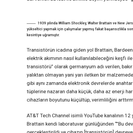
1939 yılında William Shockley, Walter Brattain ve New Jersey
yükseltici yapmak için çalışmalar yapmış fakat başarısızlıkla s
kesintiye uğramıştır.
Transistörün icadına giden yol Brattain, Bardeen
elektrik akımının nasıl kullanılabileceğini keşfi il
transistörü” olarak germanyum adı verilen, bakır gi
yalıktan olmayan yani yarı iletken bir malzemeden
gibi aynı zamanda elektronik devrelerde anahtar
tüplerine nazaran daha küçük, daha az enerji har
cihazların boyutunu küçültüp, verimliliğini arttırmı
AT&T Tech Channel isimli YouTube kanalının 12 y
Brattain kendi laboratuvar günlüğünden “”Bu de
gerçekleştirildi ve cihazın [transistörün] devre