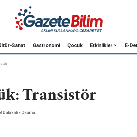
ültür-Sanat
Gastronomi
Çocuk
Etkinlikler
E-Der
istör
k: Transistör
8 Dakikalık Okuma