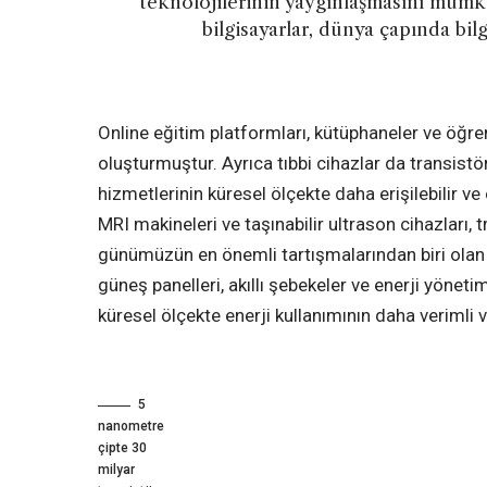
teknolojilerinin yaygınlaşmasını mümkün 
bilgisayarlar, dünya çapında bilg
Online eğitim platformları, kütüphaneler ve öğr
oluşturmuştur. Ayrıca tıbbi cihazlar da transistörl
hizmetlerinin küresel ölçekte daha erişilebilir ve e
MRI makineleri ve taşınabilir ultrason cihazları, 
günümüzün en önemli tartışmalarından biri olan
güneş panelleri, akıllı şebekeler ve enerji yönet
küresel ölçekte enerji kullanımının daha verimli 
5
nanometre
çipte 30
milyar