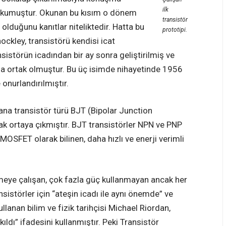
ilk
ı okumuştur. Okunan bu kısım o dönem
transistör
 olduğunu kanıtlar niteliktedir. Hatta bu
prototipi.
ckley, transistörü kendisi icat
nsistörün icadından bir ay sonra geliştirilmiş ve
ada ortak olmuştur. Bu üç isimde nihayetinde 1956
 onurlandırılmıştır.
i ana transistör türü BJT (Bipolar Junction
rak ortaya çıkmıştır. BJT transistörler NPN ve PNP
e MOSFET olarak bilinen, daha hızlı ve enerji verimli
eye çalışan, çok fazla güç kullanmayan ancak her
sistörler için “ateşin icadı ile aynı önemde” ve
llanan bilim ve fizik tarihçisi Michael Riordan,
ıldı” ifadesini kullanmıştır. Peki Transistör