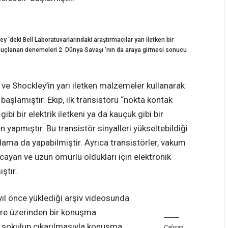
 ‘deki Bell Laboratuvarlarındaki araştırmacılar yarı iletken bir
onuçlanan denemeleri 2. Dünya Savaşı ‘nın da araya girmesi sonucu
 ve Shockley’in yarı iletken malzemeler kullanarak
e başlamıştır. Ekip, ilk transistörü “nokta kontak
bi bir elektrik iletkeni ya da kauçuk gibi bir
 yapmıştır. Bu transistör sinyalleri yükseltebildiği
lama da yapabilmiştir. Ayrıca transistörler, vakum
cayan ve uzun ömürlü oldukları için elektronik
ştır.
ıl önce yüklediği arşiv videosunda
vre üzerinden bir konuşma
ye sokulup çıkarılmasıyla konuşma
Çalışan