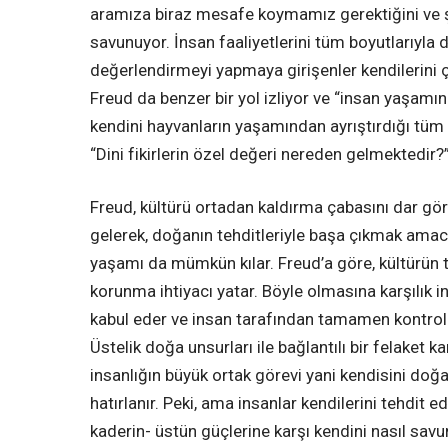
aramıza biraz mesafe koymamız gerektiğini ve 
savunuyor. İnsan faaliyetlerini tüm boyutlarıyla
değerlendirmeyi yapmaya girişenler kendilerini ço
Freud da benzer bir yol izliyor ve “insan yaşamını
kendini hayvanların yaşamından ayrıştırdığı tüm
“Dini fikirlerin özel değeri nereden gelmektedir?
Freud, kültürü ortadan kaldırma çabasını dar görü
gelerek, doğanın tehditleriyle başa çıkmak amac
yaşamı da mümkün kılar. Freud’a göre, kültürün 
korunma ihtiyacı yatar. Böyle olmasına karşılık 
kabul eder ve insan tarafından tamamen kontrol a
Üstelik doğa unsurları ile bağlantılı bir felaket k
insanlığın büyük ortak görevi yani kendisini doğ
hatırlanır. Peki, ama insanlar kendilerini tehdit 
kaderin- üstün güçlerine karşı kendini nasıl sav