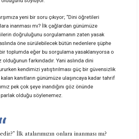
nü olduğunu söylüyor.
ımıza yeni bir soru çıkıyor; “Dini öğretileri
 onlara inanması mı? İlk çağlardan günümüze
retilerin doğruluğunu sorgulamanın zaten yasak
 aslında öne sürülebilecek bütün nedenlere şüphe
a bir toplumda eğer bu sorgulama yasaklanıyorsa o
ız olduğunun farkındadır. Yani aslında dini
ururken kendimizi yatıştırılması güç bir güvensizlik
 kalan kanıtların günümüze ulaşıncaya kadar tahrif
ımız pek çok şeye inandığını göz önünde
 parlak olduğu söylenemez.
edir?” İlk atalarımızın onlara inanması mı?