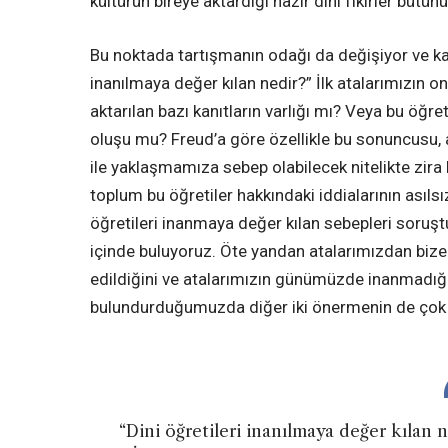
kültürün bireye aktardığı hazır dini fikirler bütü
Bu noktada tartışmanın odağı da değişiyor ve karş
inanılmaya değer kılan nedir?” İlk atalarımızın
aktarılan bazı kanıtların varlığı mı? Veya bu öğ
oluşu mu? Freud’a göre özellikle bu sonuncusu,
ile yaklaşmamıza sebep olabilecek nitelikte zir
toplum bu öğretiler hakkındaki iddialarının asıls
öğretileri inanmaya değer kılan sebepleri soruşt
içinde buluyoruz. Öte yandan atalarımızdan bize
edildiğini ve atalarımızın günümüzde inanmadığ
bulundurduğumuzda diğer iki önermenin de çok
“Dini öğretileri inanılmaya değer kılan n