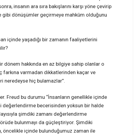
nra, insanın ara sıra bakışlarını karşı yöne çevirip
ve ne gibi dönüşümler geçirmeye mahkûm olduğunu
nsan içinde yaşadığı bir zamanın faaliyetlerini
lir?
Bir dönem hakkında en az bilgiye sahip olanlar o
ç farkına varmadan dikkatlerinden kaçar ve
 yeri neredeyse hiç bulamazlar”.
r. Freud bu durumu “İnsanların genellikle içinde
ğini değerlendirme becerisinden yoksun bir halde
olayısıyla şimdiki zamanı değerlendirme
görüde bulunmayı da güçleştiriyor. Şimdiki
n, öncelikle içinde bulunduğumuz zaman ile