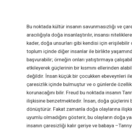
Bu noktada kültür insanın savunmasızlığı ve çares
aracılığıyla doğa insanlaştırılır, insansı nitelikler
kader, doğa unsurları gibi kendisi için erişilebi
toplum içinde diğer insanlar ile birlikte yaşamı
başvurabilir; örneğin onları yatıştırmaya çalışabil
etkileyerek güçlerinin bir kısmını ellerinden alab
değildir. İnsan küçük bir çocukken ebeveynleri il
çaresizlik içinde bulmuştur ve o günlerde özellik
korunacağını bilir. Freud bu noktada insanın Tanrı
ilişkisine benzetmektedir. İnsan, doğa güçlerini 
dönüştürür. Fakat zamanla doğa olaylarına ilişkin
uyumlu olmadığını gösterir, bu olayların doğa ya
insanın çaresizliği kalır geriye ve babaya –Tanr