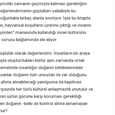
şimdiki zamanın geçmişte kalması gerektiğini
 değerlendirmenin güçlükleri sebebiyle bu
ğunlukla birkaç alanla sınırlıyor. İşte bu kitapta
n, hayvansal koşulların üzerine çıktığı ve insanın
 yönleri” manasında kullandığı insan kültürünü
” sorusu bağlamında ele alıyor.
şlülük olarak değerlendirir. İnsanların bir araya
ıyla oluşturdukları kültür aynı zamanda ortak
temelinde insanlığın doğanın tehlikelerinden
insanlar doğanın tüm unsurları ile var olduğunu
ltına alınabileceği yanılgısına da kapılmaz.
arşısında her türlü kültürel anlaşmazlık unutulur ve
anın üstün gücüne karşı koruması gerekliliği
eden doğanın -belki de kontrol altına alınamayan
unur?