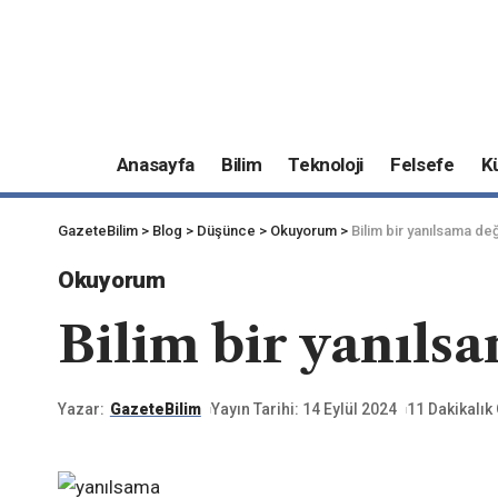
Anasayfa
Bilim
Teknoloji
Felsefe
K
GazeteBilim
>
Blog
>
Düşünce
>
Okuyorum
>
Bilim bir yanılsama değ
Okuyorum
Bilim bir yanılsa
Yazar:
GazeteBilim
Yayın Tarihi: 14 Eylül 2024
11 Dakikalı