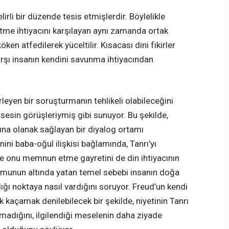
irli bir düzende tesis etmişlerdir. Böylelikle
 etme ihtiyacını karşılayan aynı zamanda ortak
ken atfedilerek yüceltilir. Kısacası dini fikirler
karşı insanın kendini savunma ihtiyacından
rleyen bir soruşturmanın tehlikeli olabileceğini
 sesin görüşleriymiş gibi sunuyor. Bu şekilde,
ına olanak sağlayan bir diyalog ortamı
ini baba-oğul ilişkisi bağlamında, Tanrı’yı
ve onu memnun etme gayretini de din ihtiyacının
uşumunun altında yatan temel sebebi insanın doğa
dığı noktaya nasıl vardığını soruyor. Freud’un kendi
k kaçamak denilebilecek bir şekilde, niyetinin Tanrı
madığını, ilgilendiği meselenin daha ziyade