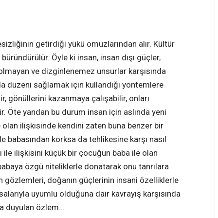
izliğinin getirdiği yükü omuzlarından alır. Kültür
e büründürülür. Öyle ki insan, insan dışı güçler,
lir olmayan ve dizginlenemez unsurlar karşısında
nda düzeni sağlamak için kullandığı yöntemlere
ir, gönüllerini kazanmaya çalışabilir, onları
ilir. Öte yandan bu durum insan için aslında yeni
e olan ilişkisinde kendini zaten buna benzer bir
le babasından korksa da tehlikesine karşı nasıl
 ile ilişkisini küçük bir çocuğun baba ile olan
babaya özgü niteliklerle donatarak onu tanrılara
 gözlemleri, doğanın güçlerinin insani özelliklerle
salarıyla uyumlu olduğuna dair kavrayış karşısında
ıya duyulan özlem…