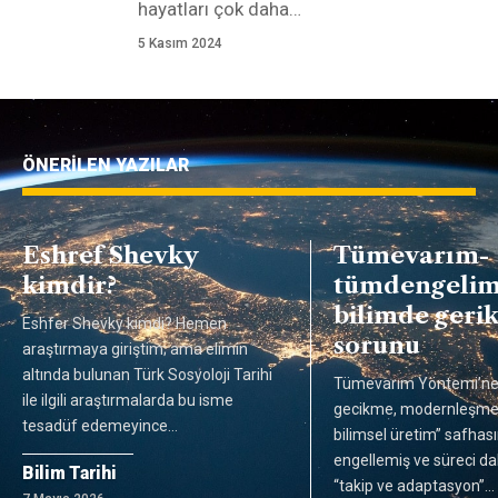
hayatları çok daha
…
5 Kasım 2024
ÖNERİLEN YAZILAR
Eshref Shevky
Tümevarım-
kimdir?
tümdengelim
bilimde geri
Eshfer Shevky kimdi? Hemen
sorunu
araştırmaya giriştim; ama elimin
altında bulunan Türk Sosyoloji Tarihi
Tümevarım Yöntemi’ne 
ile ilgili araştırmalarda bu isme
gecikme, modernleşmen
tesadüf edemeyince
…
bilimsel üretim” safhas
engellemiş ve süreci da
Bilim Tarihi
“takip ve adaptasyon”
…