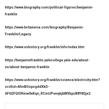
https://www.biography.com/political-figures/benjamin-
franklin
https://www.britannica.com/biography/Benjamin-
Franklin/Legacy
https://www.ushistory.org/franklin/info/index.htm
https://benjaminfranklin.yalecollege.yale.edu/about-
us/about-benjamin-franklin
https://www.ushistory.org/franklin/science/electricity.htm?
srsltid=AfmBOopzgddXkD-
AF6QFQlORmw0xKqn_RCmUPunqkjbWXkpzB8Y8Qje2