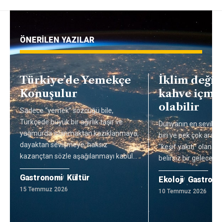
ÖNERİLEN YAZILAR
Türkiye’de Yemekçe
İklim değişi
Konuşulur
kahve içme
olabilir
Sadece “yemek” sözcüğü bile,
Türkçede büyük bir ağırlık taşır ve
Dünyanın en sevilen
yağmurda ıslanmaktan kazıklanmaya,
biri ve pek çok araş
dayaktan sevişmeye, haksız
"keşif yakıtı" olan k
kazançtan sözle aşağılanmayı kabul
…
belirsiz bir gelecekle
Gastronomi
Kültür
Ekoloji
Gastron
15 Temmuz 2026
10 Temmuz 2026