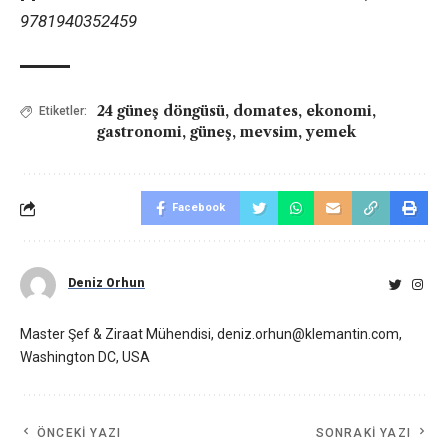
9781940352459
24 güneş döngüsü
,
domates
,
ekonomi
,
Etiketler:
gastronomi
,
güneş
,
mevsim
,
yemek
Facebook
Deniz Orhun
Master Şef & Ziraat Mühendisi, deniz.orhun@klemantin.com,
Washington DC, USA
ÖNCEKI YAZI
SONRAKI YAZI