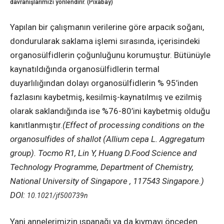
davranışlarımızı yönlendirir. (Pixabay)
Yapılan bir çalışmanın verilerine göre arpacık soğanı,
dondurularak saklama işlemi sırasında, içerisindeki
organosülfidlerin çoğunluğunu korumuştur. Bütünüyle
kaynatıldığında organosülfidlerin termal
duyarlılığından dolayı organosülfidlerin % 95’inden
fazlasını kaybetmiş, kesilmiş-kaynatılmış ve ezilmiş
olarak saklandığında ise %76-80’ini kaybetmiş olduğu
kanıtlanmıştır.
(Effect of processing conditions on the
organosulfides of shallot (Allium cepa L. Aggregatum
group). Tocmo R1, Lin Y, Huang D.Food Science and
Technology Programme, Department of Chemistry,
National University of Singapore , 117543 Singapore.)
DOI:
10.1021/jf500739n
Yani annelerimizin ıspanağı ya da kıymayı önceden