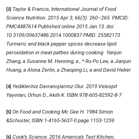
Taylor & Francis, International Journal of Food
[3]
Science Nutrition. 2015 Apr 3; 66(3): 260–265. PMCID:
PMC4487614 Published online 2015 Jan 13. doi:
10.3109/09637486.2014.1000837 PMID: 25582173
Turmeric and black pepper spices decrease lipid
peroxidation in meat patties during cooking
Yanjun
Zhang, a Susanne M. Henning, a , * Ru-Po Lee, a Jianjun
Huang, a Alona Zerlin, a Zhaoping Li, a and David Heber
Yedikleriniz Davranışlarınız Olur. 2019 Velespit
[4]
Yayınları, Orhun D., Akıllı K. ISBN 978-605-82592-8-7
On Food and Cooking Mc Gee H. 1984 Simon
[5]
&Schuster, ISBN 1-4165-5637-0 page 1153-1259
Cook’s Science. 2016 America’s Test Kitchen,
[6]