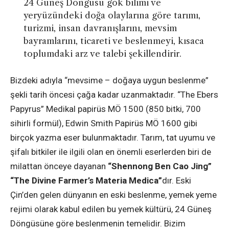
24 Güneş Döngüsü gök bilimi ve
yeryüzündeki doğa olaylarına göre tarımı,
turizmi, insan davranışlarını, mevsim
bayramlarını, ticareti ve beslenmeyi, kısaca
toplumdaki arz ve talebi şekillendirir.
Bizdeki adıyla “mevsime – doğaya uygun beslenme”
şekli tarih öncesi çağa kadar uzanmaktadır. “The Ebers
Papyrus” Medikal papirüs MÖ 1500 (850 bitki, 700
sihirli formül), Edwin Smith Papirüs MÖ 1600 gibi
birçok yazma eser bulunmaktadır. Tarım, tat uyumu ve
şifalı bitkiler ile ilgili olan en önemli eserlerden biri de
milattan önceye dayanan
“Shennong Ben Cao Jing”
“The Divine Farmer’s Materia Medica”
dır. Eski
Çin’den gelen dünyanın en eski beslenme, yemek yeme
rejimi olarak kabul edilen bu yemek kültürü, 24 Güneş
Döngüsüne göre beslenmenin temelidir. Bizim