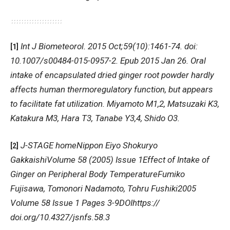
Int J Biometeorol. 2015 Oct;59(10):1461-74. doi:
[1]
10.1007/s00484-015-0957-2. Epub 2015 Jan 26. Oral
intake of encapsulated dried ginger root powder hardly
affects human thermoregulatory function, but appears
to facilitate fat utilization. Miyamoto M1,2, Matsuzaki K3,
Katakura M3, Hara T3, Tanabe Y3,4, Shido O3.
J-STAGE homeNippon Eiyo Shokuryo
[2]
GakkaishiVolume 58 (2005) Issue 1Effect of Intake of
Ginger on Peripheral Body TemperatureFumiko
Fujisawa, Tomonori Nadamoto, Tohru Fushiki2005
Volume 58 Issue 1 Pages 3-9DOIhttps://
doi.org/10.4327/jsnfs.58.3