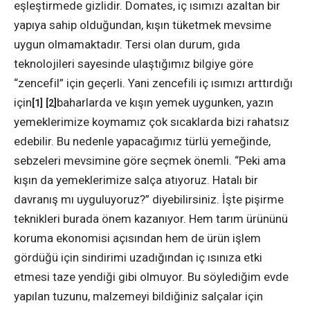
eşleştirmede gizlidir. Domates, iç ısımızı azaltan bir
yapıya sahip olduğundan, kışın tüketmek mevsime
uygun olmamaktadır. Tersi olan durum, gıda
teknolojileri sayesinde ulaştığımız bilgiye göre
“zencefil” için geçerli. Yani zencefili iç ısımızı arttırdığı
için
baharlarda ve kışın yemek uygunken, yazın
[1]
[2]
yemeklerimize koymamız çok sıcaklarda bizi rahatsız
edebilir. Bu nedenle yapacağımız türlü yemeğinde,
sebzeleri mevsimine göre seçmek önemli. “Peki ama
kışın da yemeklerimize salça atıyoruz. Hatalı bir
davranış mı uyguluyoruz?” diyebilirsiniz. İşte pişirme
teknikleri burada önem kazanıyor. Hem tarım ürününü
koruma ekonomisi açısından hem de ürün işlem
gördüğü için sindirimi uzadığından iç ısınıza etki
etmesi taze yendiği gibi olmuyor. Bu söylediğim evde
yapılan tuzunu, malzemeyi bildiğiniz salçalar için