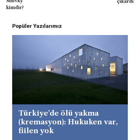
Shevky
çıkardı
kimdir?
Popüler Yazılarımız
Türkiye’de ölü yakma
(kremasyon): Hukuken var,
fiilen yok