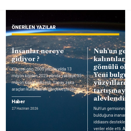
ÖNERİLEN YAZILAR
İnsanlar nereye
Nuh’un gem
gidiyor ?
kalıntıları
gömülü olab
Küresel göç, 2000 yılında yılda 13
Yeni bulgul
milyon kişiden 2023 yılında yaklaşık 35
yüzyıllardı
milyon kişiye yükseldi. Yapay zeka
araçları kullanılarak gerçekleştirilen
…
tartışmayı
alevlendiri
Haber
Nuh’un gemisinin kalı
27 Haziran 2026
bulduğuna inanan bi
iddiasını destekleye
veriler elde etti. Ara