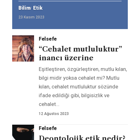
Bilim
Etik
23 Kasım 2023
Felsefe
“Cehalet mutluluktur”
inancı üzerine
Eşitleştiren, özgürleştiren, mutlu kılan,
bilgi midir yoksa cehalet mi? Mutlu
kılan, cehalet mutluluktur sözünde
ifade edildiği gibi, bilgisizlik ve
cehalet
…
12 Ağustos 2023
Felsefe
Deontolojik etik nedir?