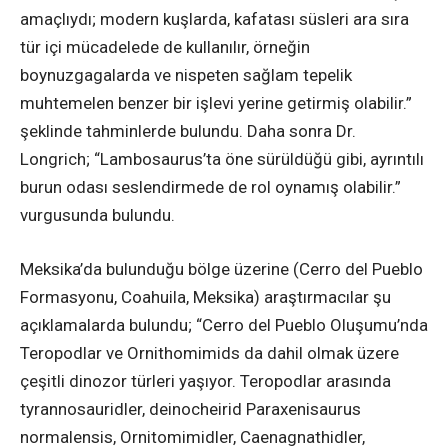
amaçlıydı; modern kuşlarda, kafatası süsleri ara sıra
tür içi mücadelede de kullanılır, örneğin
boynuzgagalarda ve nispeten sağlam tepelik
muhtemelen benzer bir işlevi yerine getirmiş olabilir.”
şeklinde tahminlerde bulundu. Daha sonra Dr.
Longrich; “Lambosaurus’ta öne sürüldüğü gibi, ayrıntılı
burun odası seslendirmede de rol oynamış olabilir.”
vurgusunda bulundu.
Meksika’da bulunduğu bölge üzerine (Cerro del Pueblo
Formasyonu, Coahuila, Meksika) araştırmacılar şu
açıklamalarda bulundu; “Cerro del Pueblo Oluşumu’nda
Teropodlar ve Ornithomimids da dahil olmak üzere
çeşitli dinozor türleri yaşıyor. Teropodlar arasında
tyrannosauridler, deinocheirid Paraxenisaurus
normalensis, Ornitomimidler, Caenagnathidler,