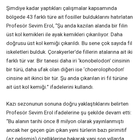
Şimdiye kadar yaptıkları çalışmalar kapsamında
bölgede 43 farklı türe ait fosiller bulduklarını hatırlatan
Profesör Sevim Erol, “Şu anda kazılan alanda bir filin
üst kol kemikleri ile ayak kemikleri çıkarılıyor. Daha
doğrusu üst kol kemiği çıkarıldı. Bu sene çok sayıda fil
iskeletleri bulduk. Çorakyerler’de fillerin atalarına ait iki
farklı tür var. Bir tanesi daha iri ‘konobelodon’ cinsinin
bir türü, daha ufak olan diğeri ise ‘choerolophodon’
cinsine ait ikinci bir tür. Şu anda çıkarılan iri fil türüne
ait üst kol kemiği.” ifadelerini kullandı.
Kazı sezonunun sonuna doğru yaklaştıklarını belirten
Profesör Sevim Erol ifadelerine şu şekilde devam etti:
“Bu alanın tarihi önce 8 milyon olarak yayınlanmıştı
ancak her geçen gün çıkan yeni türlerin bazı pirimitif
(az gelişmiş) özelliklerine bakarak yani son yıllarda