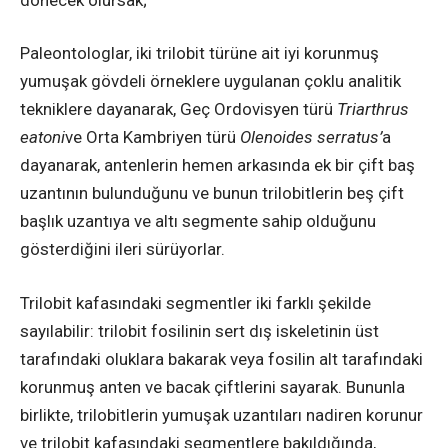
Paleontologlar, iki trilobit türüne ait iyi korunmuş
yumuşak gövdeli örneklere uygulanan çoklu analitik
tekniklere dayanarak, Geç Ordovisyen türü
Triarthrus
eatoni
ve Orta Kambriyen türü
Olenoides serratus’
a
dayanarak, antenlerin hemen arkasında ek bir çift baş
uzantının bulunduğunu ve bunun trilobitlerin beş çift
başlık uzantıya ve altı segmente sahip olduğunu
gösterdiğini ileri sürüyorlar.
Trilobit kafasındaki segmentler iki farklı şekilde
sayılabilir: trilobit fosilinin sert dış iskeletinin üst
tarafındaki oluklara bakarak veya fosilin alt tarafındaki
korunmuş anten ve bacak çiftlerini sayarak. Bununla
birlikte, trilobitlerin yumuşak uzantıları nadiren korunur
ve trilobit kafasındaki segmentlere bakıldığında,