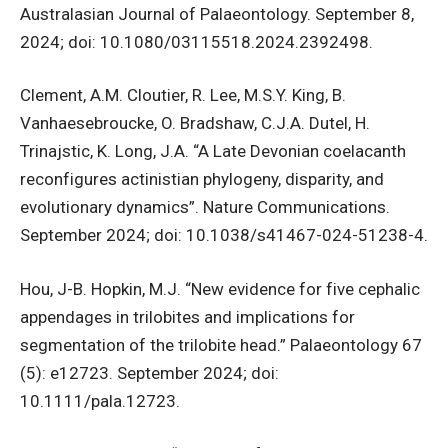
Australasian Journal of Palaeontology. September 8,
2024; doi: 10.1080/03115518.2024.2392498.
Clement, A.M. Cloutier, R. Lee, M.S.Y. King, B.
Vanhaesebroucke, O. Bradshaw, C.J.A. Dutel, H.
Trinajstic, K. Long, J.A. “A Late Devonian coelacanth
reconfigures actinistian phylogeny, disparity, and
evolutionary dynamics”. Nature Communications.
September 2024; doi: 10.1038/s41467-024-51238-4.
Hou, J-B. Hopkin, M.J. “New evidence for five cephalic
appendages in trilobites and implications for
segmentation of the trilobite head.” Palaeontology 67
(5): e12723. September 2024; doi:
10.1111/pala.12723.