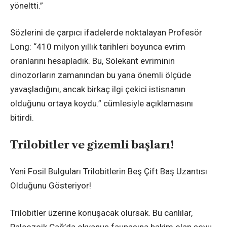
yöneltti.”
Sözlerini de çarpıcı ifadelerde noktalayan Profesör
Long: “410 milyon yıllık tarihleri ​​boyunca evrim
oranlarını hesapladık. Bu, Sölekant evriminin
dinozorların zamanından bu yana önemli ölçüde
yavaşladığını, ancak birkaç ilgi çekici istisnanın
olduğunu ortaya koydu.” cümlesiyle açıklamasını
bitirdi.
Trilobitler ve gizemli başları!
Yeni Fosil Bulguları Trilobitlerin Beş Çift Baş Uzantısı
Olduğunu Gösteriyor!
Trilobitler üzerine konuşacak olursak. Bu canlılar,
Paleozoik Çağ’da okyanus faunasına hakim olan soyu