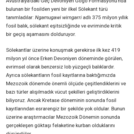
Avustralya’daki Geç Devoniyen Gogo Formasyonu’nda
bulunan bir fosilden yeni bir ilkel Sölekant türü
tanımladılar:
Ngamugawi wirngarri
adlı 375 milyon yıllık
fosil balık, sölekant eşitsizliğinde ve evriminde kritik
bir geçiş aşamasını dolduruyor.
Sölekantlar üzerine konuşmak gerekirse ilk kez 419
milyon yıl önce Erken Devoniyen döneminde görülen,
evrimsel olarak benzersiz lob yüzgeçli balıklardır.
Ayrıca sölekantların fosil kayıtlarına baktığımızda
Mezozoik dönemde önemli ölçüde çeşitlendiklerini ve
bazı türler alışılmadık vücut şekilleri geliştirdiklerini
biliyoruz. Ancak Kretase döneminin sonunda fosil
kayıtlarından esrarengiz bir şekilde yok oldular. Bunun
üzerine araştırmacılar Mezozoik Dönemin sonunda
gerçekleşen göktaşı felaketine kurban olduklarını
düşündüler.