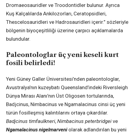
Dromaeosauridler ve Troodontidler bulunur. Ayrıca
Kuş Kalçalılarda Ankilozorları, Ceratopsidleri,
Thescelosauridleri ve Hadrosauridleri içerir.” sözleriyle
bölgenin biyoçeşitliliği üzerine çarpıcı açıklamalarda
bulundular.
Paleontologlar üç yeni keseli kurt
fosili belirledi!
Yeni Güney Galler Üniversitesi’nden paleontologlar,
Avustralya’nın kuzeybatı Queensland’indeki Riversleigh
Dünya Mirası Alanı’nın Üst Oligosen tortularında,
Badjcinus, Nimbacinus ve Ngamalacinus cinsi üç yeni
türün fosilleşmiş kalıntılarını ortaya çıkardılar.
Badjcinus timfaulkneri
,
Nimbacinus peterbridgei
ve
Ngamalacinus nigelmarveni
olarak adlandırılan bu yeni