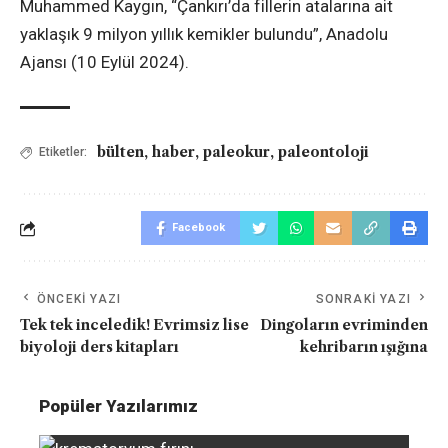
Muhammed Kaygın, “Çankırı’da fillerin atalarına ait
yaklaşık 9 milyon yıllık kemikler bulundu”, Anadolu
Ajansı (10 Eylül 2024).
bülten
,
haber
,
paleokur
,
paleontoloji
Etiketler:
Facebook
ÖNCEKI YAZI
SONRAKI YAZI
Tek tek inceledik! Evrimsiz lise
Dingoların evriminden
biyoloji ders kitapları
kehribarın ışığına
Popüler Yazılarımız