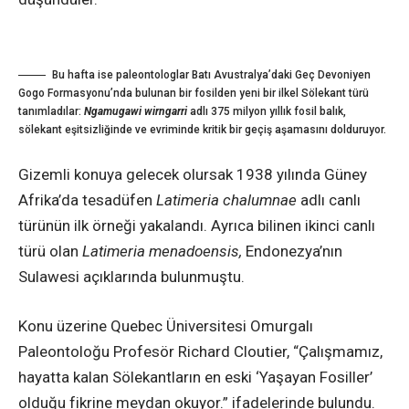
Bu hafta ise paleontologlar Batı Avustralya’daki Geç Devoniyen
Gogo Formasyonu’nda bulunan bir fosilden yeni bir ilkel Sölekant türü
tanımladılar:
Ngamugawi wirngarri
adlı 375 milyon yıllık fosil balık,
sölekant eşitsizliğinde ve evriminde kritik bir geçiş aşamasını dolduruyor.
Gizemli konuya gelecek olursak 1938 yılında Güney
Afrika’da tesadüfen
Latimeria chalumnae
adlı canlı
türünün ilk örneği yakalandı. Ayrıca bilinen ikinci canlı
türü olan
Latimeria menadoensis
,
Endonezya’nın
Sulawesi açıklarında bulunmuştu.
Konu üzerine Quebec Üniversitesi Omurgalı
Paleontoloğu Profesör Richard Cloutier, “Çalışmamız,
hayatta kalan Sölekantların en eski ‘Yaşayan Fosiller’
olduğu fikrine meydan okuyor.” ifadelerinde bulundu.