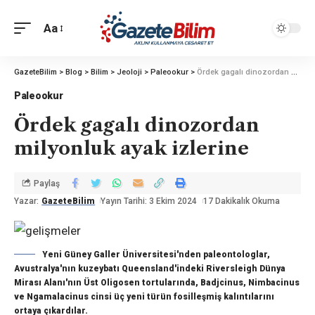
Aa
GazeteBilim
>
Blog
>
Bilim
>
Jeoloji
>
Paleookur
>
Ördek gagalı dinozordan milyonluk ayak izlerine
Paleookur
Ördek gagalı dinozordan
milyonluk ayak izlerine
Paylaş
Yazar:
GazeteBilim
Yayın Tarihi: 3 Ekim 2024
17 Dakikalık Okuma
Yeni Güney Galler Üniversitesi'nden paleontologlar,
Avustralya'nın kuzeybatı Queensland'indeki Riversleigh Dünya
Mirası Alanı'nın Üst Oligosen tortularında, Badjcinus, Nimbacinus
ve Ngamalacinus cinsi üç yeni türün fosilleşmiş kalıntılarını
ortaya çıkardılar.