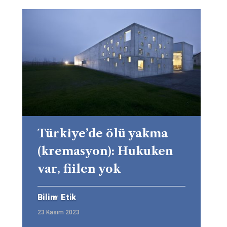
Türkiye’de ölü yakma
(kremasyon): Hukuken
var, fiilen yok
Bilim
Etik
23 Kasım 2023