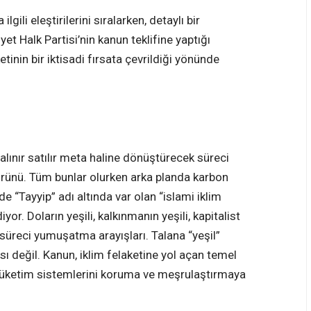
li eleştirilerini sıralarken, detaylı bir
t Halk Partisi’nin kanun teklifine yaptığı
tinin bir iktisadi fırsata çevrildiği yönünde
alınır satılır meta haline dönüştürecek süreci
ürünü. Tüm bunlar olurken arka planda karbon
 “Tayyip” adı altında var olan “islami iklim
r. Doların yeşili, kalkınmanın yeşili, kapitalist
süreci yumuşatma arayışları. Talana “yeşil”
 değil. Kanun, iklim felaketine yol açan temel
üketim sistemlerini koruma ve meşrulaştırmaya