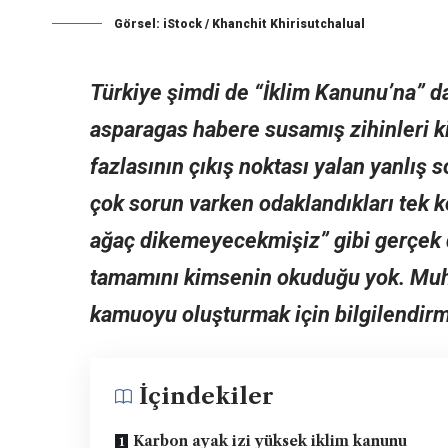
Görsel: iStock / Khanchit Khirisutchalual
Türkiye şimdi de “İklim Kanunu’na” dai
asparagas habere susamış zihinleri kir
fazlasının çıkış noktası yalan yanlış
çok sorun varken odaklandıkları tek
ağaç dikemeyecekmişiz” gibi gerçek 
tamamını kimsenin okuduğu yok. Muhel
kamuoyu oluşturmak için bilgilendirm
İçindekiler
Karbon ayak izi yüksek iklim kanunu