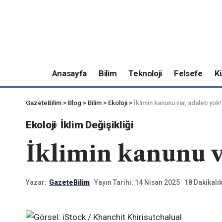
Anasayfa
Bilim
Teknoloji
Felsefe
K
GazeteBilim
>
Blog
>
Bilim
>
Ekoloji
>
İklimin kanunu var, adaleti yok!
Ekoloji
İklim Değişikliği
İklimin kanunu v
Yazar:
GazeteBilim
Yayın Tarihi: 14 Nisan 2025
18 Dakikal