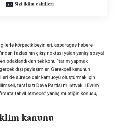
Sizi iklim cahilleri
lgilerle körpecik beyinleri, asparagas habere
0’ından fazlasının çıkış noktası yalan yanlış sosyal
en odaklandıkları tek konu “tarım yapmak
erçek dışı paylaşımlar. Gerekçeli kanunun
leri de sürece dair kamuoyu oluşturmak için
limseli, tarafsızı Deva Partisi milletvekili Evrim
ırsata tahvil etmece,” yanlış mı etiğin konusu,
 iklim kanunu