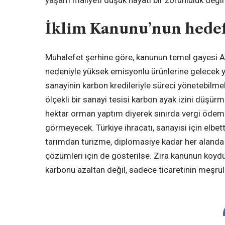
yaşam maliyeti düşük hayatı bir zorunluluk değil
İklim Kanunu’nun hedef
Muhalefet şerhine göre, kanunun temel gayesi 
nedeniyle yüksek emisyonlu ürünlerine gelecek y
sanayinin karbon kredileriyle süreci yönetebilme
ölçekli bir sanayi tesisi karbon ayak izini düşür
hektar orman yaptım diyerek sınırda vergi ödem
görmeyecek. Türkiye ihracatı, sanayisi için elbet
tarımdan turizme, diplomasiye kadar her alanda 
çözümleri için de gösterilse. Zira kanunun koydu
karbonu azaltan değil, sadece ticaretinin meşru