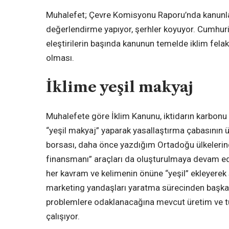
Muhalefet; Çevre Komisyonu Raporu’nda kanunla ilgi
değerlendirme yapıyor, şerhler koyuyor. Cumhuriye
eleştirilerin başında kanunun temelde iklim felake
olması.
İklime yeşil makyaj
Muhalefete göre İklim Kanunu, iktidarın karbonu 
“yeşil makyaj” yaparak yasallaştırma çabasının 
borsası, daha önce yazdığım Ortadoğu ülkelerinde
finansmanı” araçları da oluşturulmaya devam ediyo
her kavram ve kelimenin önüne “yeşil” ekleyerek 
marketing yandaşları yaratma sürecinden başkası
problemlere odaklanacağına mevcut üretim ve t
çalışıyor.