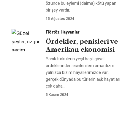
özünde bu eylemi (daima) kötü yapan
bir şey vardır.
15 Ağustos 2024
Flörtöz Hayvanlar
Ördekler, penisleri ve
Amerikan ekonomisi
Yanık türkülerin yeşil başlı gövel
ördeklerinden esinlenilen romantizm
yalnızca bizim hayallerimizde var;
gerçek dünyada bu türlerin aşk hayatları
çok daha
…
5 Kasım 2024
ÖNERİLEN YAZILAR
Zihnin iç görüntüleri:
Uyku ve o
Beyin görmeden
mikrobiy