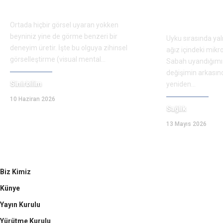
görmeyi nasıl açıklıyor?
boyunca a
neler olur
Ortada hiçbir görsel uyaran yokken
beyniniz yine de görme benzeri bir
Uyku sırasında yal
deneyim üretir. İşte bu olguya zihinsel
ağız içindeki mikr
görselleştirme (visual mental
…
Sabah uyandığımız
değişimin arkasın
Sinirbilim
yeniden
…
10 Haziran 2026
Sağlık
13 Mayıs 2026
Biz Kimiz
Künye
Yayın Kurulu
Yürütme Kurulu