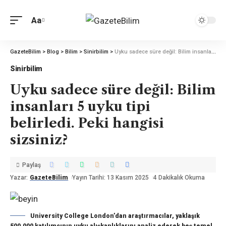
Aa
GazeteBilim
>
Blog
>
Bilim
>
Sinirbilim
>
Uyku sadece süre değil: Bilim insanları 5 uyku tipi belirledi. Peki hangisi sizsiniz?
Sinirbilim
Uyku sadece süre değil: Bilim
insanları 5 uyku tipi
belirledi. Peki hangisi
sizsiniz?
Paylaş
Yazar:
GazeteBilim
Yayın Tarihi: 13 Kasım 2025
4 Dakikalık Okuma
University College London’dan araştırmacılar, yaklaşık