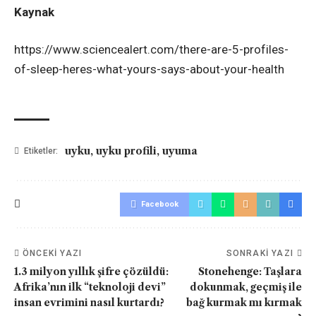
Kaynak
https://www.sciencealert.com/there-are-5-profiles-
of-sleep-heres-what-yours-says-about-your-health
uyku
,
uyku profili
,
uyuma
Etiketler:
Facebook
ÖNCEKI YAZI
SONRAKI YAZI
1.3 milyon yıllık şifre çözüldü:
Stonehenge: Taşlara
Afrika’nın ilk “teknoloji devi”
dokunmak, geçmiş ile
insan evrimini nasıl kurtardı?
bağ kurmak mı kırmak