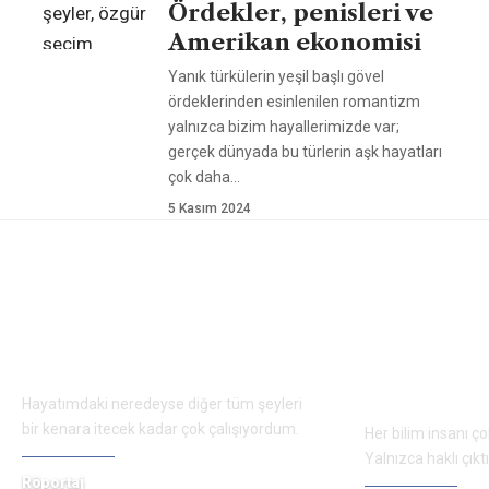
Ördekler, penisleri ve
Amerikan ekonomisi
Yanık türkülerin yeşil başlı gövel
ördeklerinden esinlenilen romantizm
yalnızca bizim hayallerimizde var;
gerçek dünyada bu türlerin aşk hayatları
çok daha
…
5 Kasım 2024
ÖNERİLEN YAZILAR
Mary Brunkow ile
Fred Rams
söyleşi: Her şeye en
söyleşi: Y
baştan başladım
insanı olm
parçasıdı
Hayatımdaki neredeyse diğer tüm şeyleri
bir kenara itecek kadar çok çalışıyordum.
Her bilim insanı ço
Yalnızca haklı çık
Röportaj