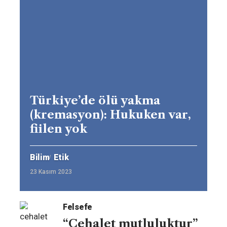
Türkiye’de ölü yakma
(kremasyon): Hukuken var,
fiilen yok
Bilim
Etik
23 Kasım 2023
Felsefe
“Cehalet mutluluktur”