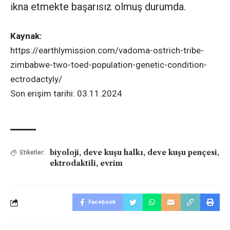
ikna etmekte başarısız olmuş durumda.
Kaynak:
https://earthlymission.com/vadoma-ostrich-tribe-
zimbabwe-two-toed-population-genetic-condition-
ectrodactyly/
Son erişim tarihi: 03.11.2024
biyoloji
,
deve kuşu halkı
,
deve kuşu pençesi
,
Etiketler:
ektrodaktili
,
evrim
Facebook