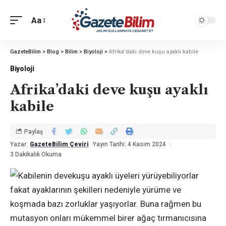
Aa
GazeteBilim
>
Blog
>
Bilim
>
Biyoloji
>
Afrika’daki deve kuşu ayaklı kabile
Biyoloji
Afrika’daki deve kuşu ayaklı
kabile
Paylaş
Yazar:
GazeteBilim Çeviri
Yayın Tarihi: 4 Kasım 2024
3 Dakikalık Okuma