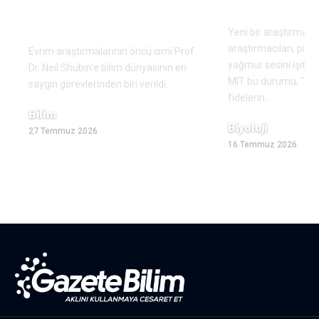
Amerika’da bilimsel
Bitkiler işit
liyakatin zaferi…
Yeni bir araştırmay
araştırmacıları, piri
Evrim araştırmalarının öncü ismi Prof.
yağmur sesini işitebil
Dr. Neil Shubin'e bilim dünyasının en
MIT bu durumu, "bitk
saygın görevlerinden biri verildi.
fidelerin
…
Bilim
Biyoloji
27 Temmuz 2026
16 Temmuz 2026