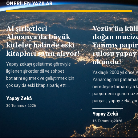
ÖNERİLEN YAZILAR
AI şirketleri
Vezüv’ün kül
Almanya’da büyük
doğan mucize
kitleler halinde eski
Yanmış papir
kitapları satın alıyor!
rulosu yapay 
okundu!
Yapay zekayı geliştirme göreviyle
ilgilenen şirketler dil ve sohbet
Yaklaşık 2000 yıl önce 
botlarını eğitmek ve geliştirmek için
Yanardağı'nın patlamas
çok sayıda eski kitap sipariş etti.
…
neredeyse tamamıyla kül
parşömenin günümüze
Yapay Zekâ
parçası, yapay zekâ yar
30 Temmuz 2026
Yapay Zekâ
16 Temmuz 2026