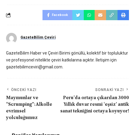
Facebook
GazeteBilim Çeviri
GazeteBilim Haber ve Çeviri Birimi gönüllü, kolektif bir topluluktur
ve profesyonel nitelikte çeviri katkılarına açıktır. İletişim için
gazetebilimceviri@gmail.com.
ÖNCEKI YAZI
SONRAKI YAZI
Maymunlar ve
Peru’da ortaya çıkarılan 3000
“Scrumping”: Alkolle
Yıllık duvar resmi ‘eşsiz’ antik
evrimsel
sanat tekniğini ortaya koyuyor!
yolculuğumuz