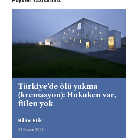
Popüler Yazılarımız
Türkiye’de ölü yakma
(kremasyon): Hukuken var,
fiilen yok
Bilim
Etik
23 Kasım 2023