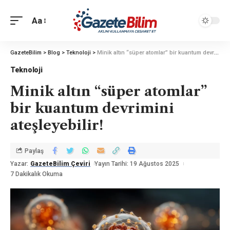
Aa
GazeteBilim
>
Blog
>
Teknoloji
>
Minik altın “süper atomlar” bir kuantum devrimini ateşleyebilir!
Teknoloji
Minik altın “süper atomlar”
bir kuantum devrimini
ateşleyebilir!
Paylaş
Yazar:
GazeteBilim Çeviri
Yayın Tarihi: 19 Ağustos 2025
7 Dakikalık Okuma