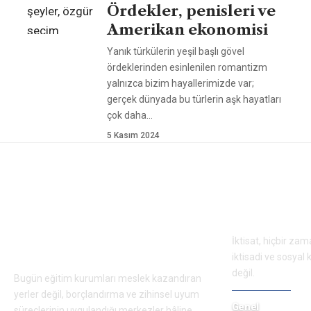
Ördekler, penisleri ve
Amerikan ekonomisi
Yanık türkülerin yeşil başlı gövel
ördeklerinden esinlenilen romantizm
yalnızca bizim hayallerimizde var;
gerçek dünyada bu türlerin aşk hayatları
çok daha
…
5 Kasım 2024
ÖNERİLEN YAZILAR
Yapay zekâ çağında
İktisadın 
eğitim: Sistemin gerçek
bugün
amacı artık bilgi değil,
İktisat, hiçbir zam
bağımlılık
iktisadi ve sosyal
değil.
Bugün eğitim kurumları meslek kazandıran
yerler değil, borçlandırma ve zihinsel uyum
Genel
süreçlerinin uygulandığı merkezler hâline