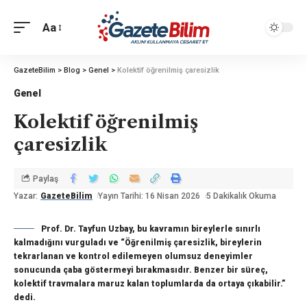
Aa
GazeteBilim
>
Blog
>
Genel
>
Kolektif öğrenilmiş çaresizlik
Genel
Kolektif öğrenilmiş
çaresizlik
Paylaş
Yazar:
GazeteBilim
Yayın Tarihi: 16 Nisan 2026
5 Dakikalık Okuma
Prof. Dr. Tayfun Uzbay, bu kavramın bireylerle sınırlı
kalmadığını vurguladı ve “Öğrenilmiş çaresizlik, bireylerin
tekrarlanan ve kontrol edilemeyen olumsuz deneyimler
sonucunda çaba göstermeyi bırakmasıdır. Benzer bir süreç,
kolektif travmalara maruz kalan toplumlarda da ortaya çıkabilir.”
dedi.