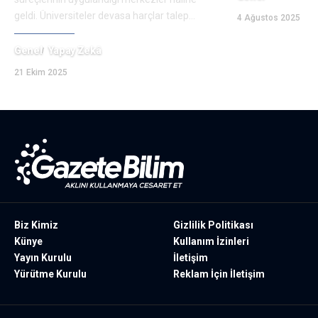
geldi. Üniversiteler devasa harçlar talep
…
4 Ağustos 2025
Genel
Yapay Zekâ
21 Ekim 2025
Biz Kimiz
Gizlilik Politikası
Künye
Kullanım İzinleri
Yayın Kurulu
İletişim
Yürütme Kurulu
Reklam İçin İletişim