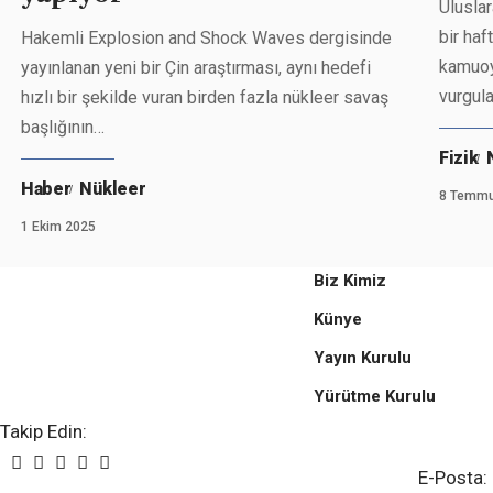
Ulusla
bir haf
Hakemli Explosion and Shock Waves dergisinde
kamuoy
yayınlanan yeni bir Çin araştırması, aynı hedefi
vurgula
hızlı bir şekilde vuran birden fazla nükleer savaş
başlığının
…
Fizik
Haber
Nükleer
8 Temmu
1 Ekim 2025
Biz Kimiz
Künye
Yayın Kurulu
Yürütme Kurulu
Gazete
Takip Edin:
E-Posta: