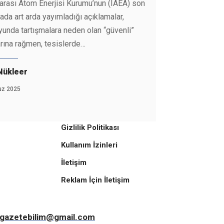
rarası Atom Enerjisi Kurumu’nun (IAEA) son
tada art arda yayımladığı açıklamalar,
unda tartışmalara neden olan “güvenli”
rına rağmen, tesislerde
…
Nükleer
z 2025
Gizlilik Politikası
Kullanım İzinleri
İletişim
Reklam İçin İletişim
Bilim
gazetebilim@gmail.com