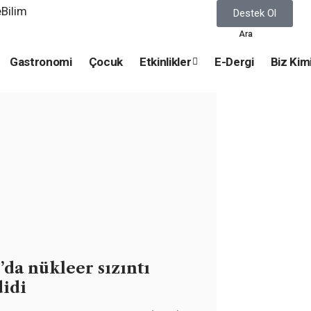
Destek Ol
Ara
Gastronomi
Çocuk
Etkinlikler
E-Dergi
Biz Kim
’da nükleer sızıntı
didi